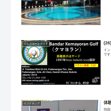
(2
ゴルフコースガイド
イン
です
体
インドネシア
羽田