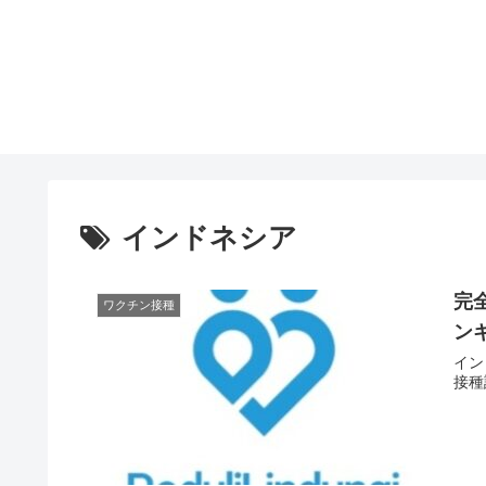
インドネシア
完全
ワクチン接種
ン
イン
接種