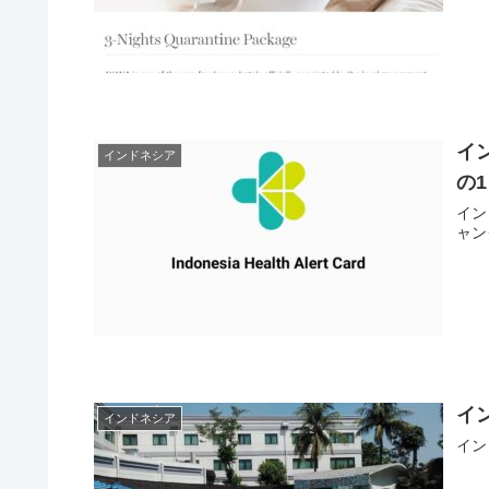
イ
インドネシア
の1
イン
ャン
イ
インドネシア
イン