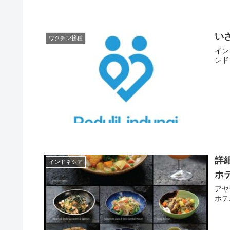
いざ
ワクチン接種
イン
ンド
詳
インドネシア
ホ
アヤ
ホテ