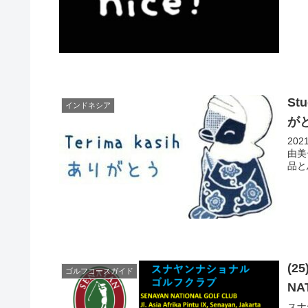
St
インドネシア
が
20
由美
品と
(2
ゴルフコースガイド
NA
スナヤ