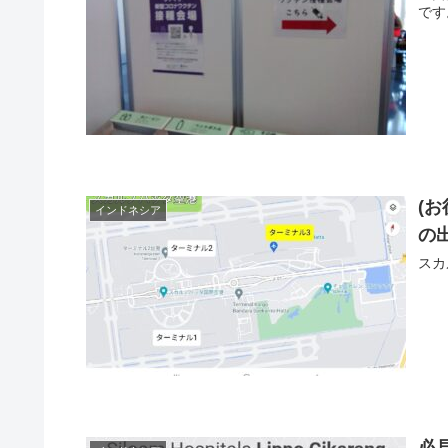
です
(
インドネシア
の
スカ
必