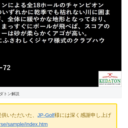
ダトン解説
提供いただいた、
JP-Golf
様には深く感謝申し上げ
urse/sample/index.htm