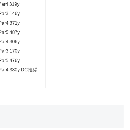
Par4 319y
Par3 146y
Par4 371y
Par5 487y
Par4 306y
Par3 170y
Par5 476y
 Par4 380y DC推奨