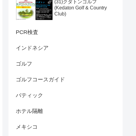
(31)クダトンゴルフ
(Kedaton Golf & Country
Club)
PCR検査
インドネシア
ゴルフ
ゴルフコースガイド
バティック
ホテル隔離
メキシコ