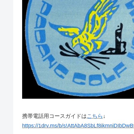
携帯電話用コースガイドは
こちら
↓
https://1drv.ms/b/s!AttAbA8SbLf8ikmniDIbDw